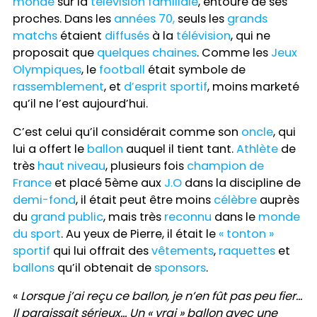
monde
sur la
télévision familiale
, entouré de ses
proches. Dans les
années 70,
seuls les
grands
matchs
étaient
diffusés
à la
télévision
, qui ne
proposait que
quelques chaines
. Comme les
Jeux
Olympiques
, le
football
était symbole de
rassemblement
, et
d’esprit sportif
, moins marketé
qu’il ne l’est aujourd’hui.
C’est celui qu’il considérait comme son
oncle
, qui
lui a offert le
ballon
auquel il tient tant.
Athlète
de
très
haut niveau
, plusieurs fois
champion de
France
et placé 5ème aux
J.O
dans la discipline de
demi-fond
, il était peut être moins
célèbre
auprès
du
grand public
, mais très
reconnu
dans le
monde
du sport
. Au yeux de Pierre, il était le
« tonton »
sportif
qui lui offrait des
vêtements
,
raquettes
et
ballons
qu’il obtenait de
sponsors
.
«
Lorsque j’ai reçu ce ballon, je n’en fût pas peu fier…
Il paraissait sérieux… Un « vrai » ballon avec une