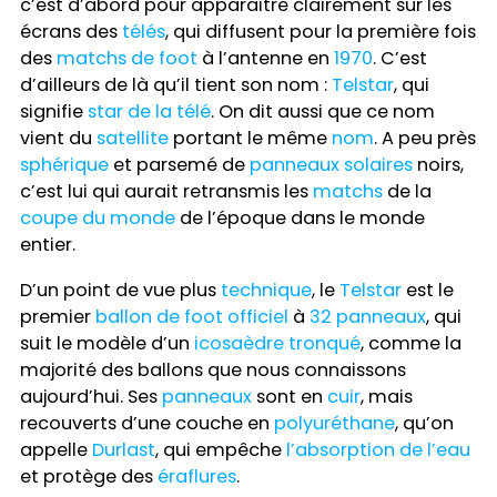
c’est d’abord pour apparaitre clairement sur les
écrans des
télés
, qui diffusent pour la première fois
des
matchs de foot
à l’antenne en
1970
. C’est
d’ailleurs de là qu’il tient son nom :
Telstar
, qui
signifie
star de la télé
. On dit aussi que ce nom
vient du
satellite
portant le même
nom
. A peu près
sphérique
et parsemé de
panneaux solaires
noirs,
c’est lui qui aurait retransmis les
matchs
de la
coupe du monde
de l’époque dans le monde
entier.
D’un point de vue plus
technique
, le
Telstar
est le
premier
ballon
de
foot officiel
à
32 panneaux
, qui
suit le modèle d’un
icosaèdre tronqué
, comme la
majorité des ballons que nous connaissons
aujourd’hui. Ses
panneaux
sont en
cuir
, mais
recouverts d’une couche en
polyuréthane
, qu’on
appelle
Durlast
, qui empêche
l’absorption de l’eau
et protège des
éraflures
.