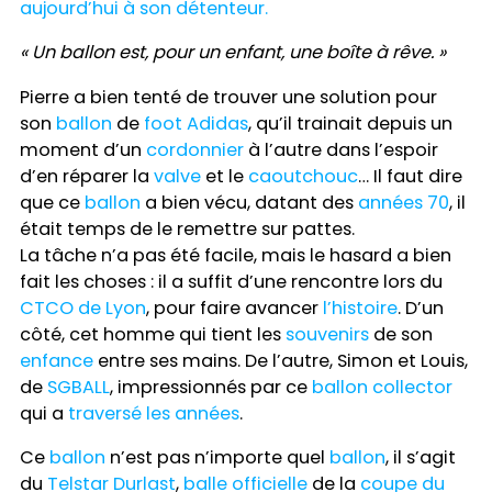
aujourd’hui à son détenteur.
« Un ballon est, pour un enfant, une boîte à rêve. »
Pierre a bien tenté de trouver une solution pour
son
ballon
de
foot
Adidas
, qu’il trainait depuis un
moment d’un
cordonnier
à l’autre dans l’espoir
d’en réparer la
valve
et le
caoutchouc
… Il faut dire
que ce
ballon
a bien vécu, datant des
années 70
, il
était temps de le remettre sur pattes.
La tâche n’a pas été facile, mais le hasard a bien
fait les choses : il a suffit d’une rencontre lors du
CTCO de Lyon
, pour faire avancer
l’histoire
. D’un
côté, cet homme qui tient les
souvenirs
de son
enfance
entre ses mains. De l’autre, Simon et Louis,
de
SGBALL
, impressionnés par ce
ballon collector
qui a
traversé les années
.
Ce
ballon
n’est pas n’importe quel
ballon
, il s’agit
du
Telstar Durlast
,
balle officielle
de la
coupe du