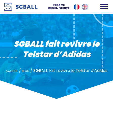
SGBALL fait revivre le Telstar d’Adidas
ESPACE
REVENDEURS
SGBALL fait revivre le
Telstar d’Adidas
/
/
SGBALL fait revivre le Telstar d’Adidas
ACCUEIL
BLOG