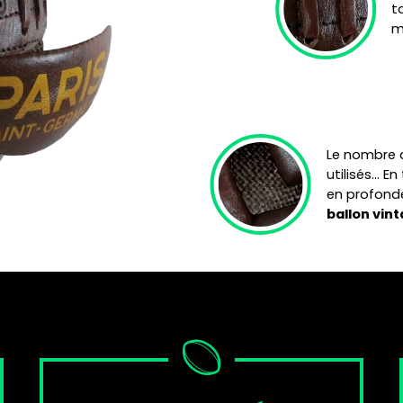
ta
m
Le nombre 
utilisés… En
en profond
ballon vin