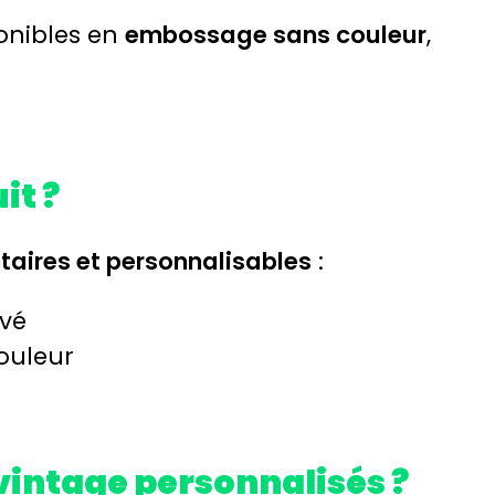
ponibles en
embossage sans couleur
,
t ?
aires et personnalisables
:
avé
ouleur
vintage personnalisés ?