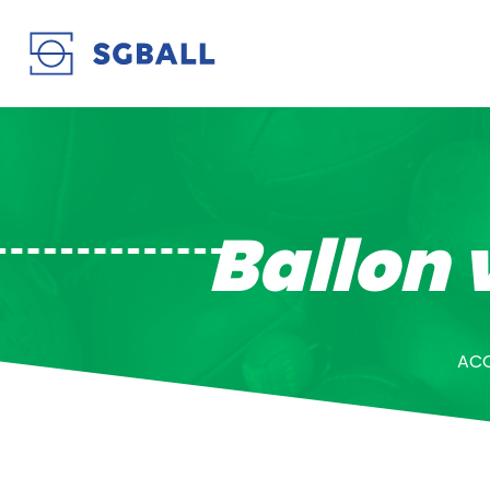
Ballon 
ACC