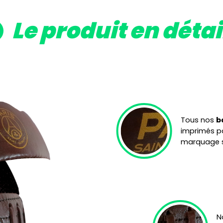
Le produit en détai
Tous nos
b
imprimés pa
marquage su
N