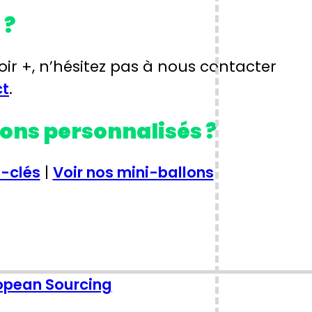
 ?
r +, n’hésitez pas à nous contacter
ct
.
ons personnalisés ?
e-clés
|
Voir nos mini-ballons
opean Sourcing