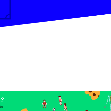
les
 de
.