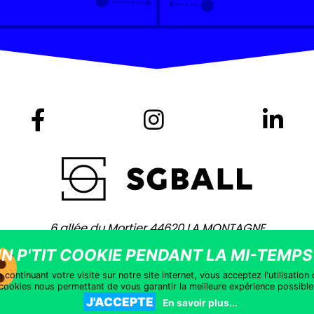
6 allée du Mortier 44620 LA MONTAGNE
+ 33 (0)2 40 75 80 80 -
contact@sgball.com
yright © 2021 – Site coaché par
Vingt Mille Lieues
–
Mentions léga
 continuant votre visite sur notre site internet, vous acceptez l'utilisation
cookies nous permettant de vous garantir la meilleure expérience possible
J'ACCEPTE
En savoir plus...