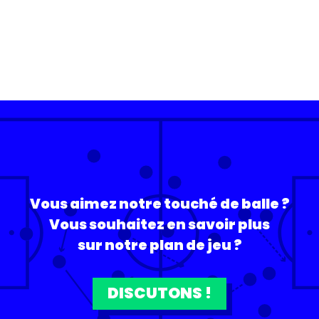
Vous aimez notre touché de balle ?
Vous souhaitez en savoir plus
sur notre plan de jeu ?
DISCUTONS !