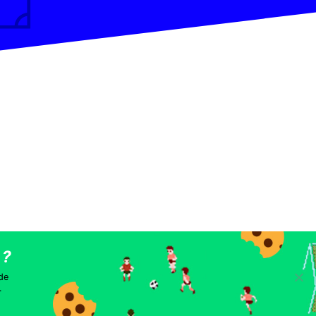
les
 de
.