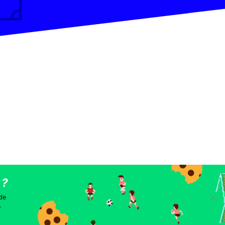
les
 de
.