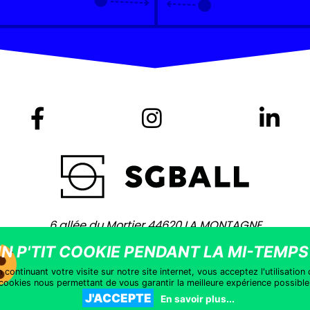
6 allée du Mortier 44620 LA MONTAGNE
+ 33 (0)2 40 75 80 80 -
contact@sgball.com
yright © 2021 – Site coaché par
Vingt Mille Lieues
–
Mentions léga
 continuant votre visite sur notre site internet, vous acceptez l'utilisation
cookies nous permettant de vous garantir la meilleure expérience possible
J'ACCEPTE
En savoir plus...