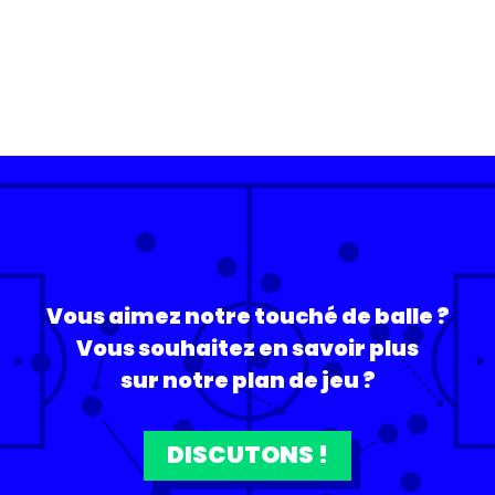
Vous aimez notre touché de balle ?
Vous souhaitez en savoir plus
sur notre plan de jeu ?
DISCUTONS !