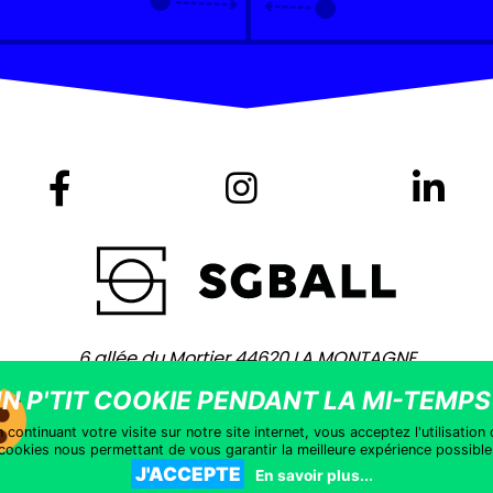
6 allée du Mortier 44620 LA MONTAGNE
+ 33 (0)2 40 75 80 80 -
contact@sgball.com
yright © 2021 – Site coaché par
Vingt Mille Lieues
–
Mentions léga
 continuant votre visite sur notre site internet, vous acceptez l'utilisation
cookies nous permettant de vous garantir la meilleure expérience possible
J'ACCEPTE
En savoir plus...