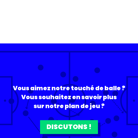
Vous aimez notre touché de balle ?
Vous souhaitez en savoir plus
sur notre plan de jeu ?
DISCUTONS !