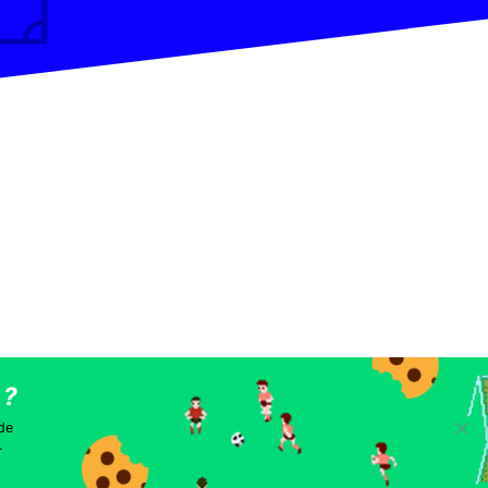
les
 de
.