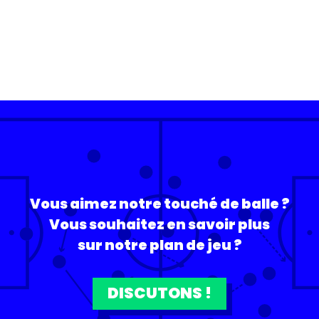
Vous aimez notre touché de balle ?
Vous souhaitez en savoir plus
sur notre plan de jeu ?
DISCUTONS !