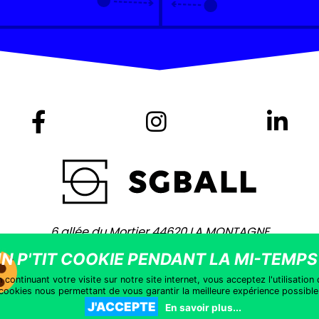
6 allée du Mortier 44620 LA MONTAGNE
+ 33 (0)2 40 75 80 80 -
contact@sgball.com
yright © 2021 – Site coaché par
Vingt Mille Lieues
–
Mentions léga
 continuant votre visite sur notre site internet, vous acceptez l'utilisation
cookies nous permettant de vous garantir la meilleure expérience possible
J'ACCEPTE
En savoir plus...