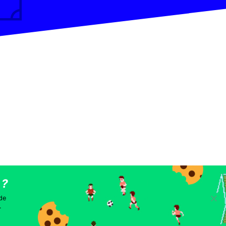
les
 de
.