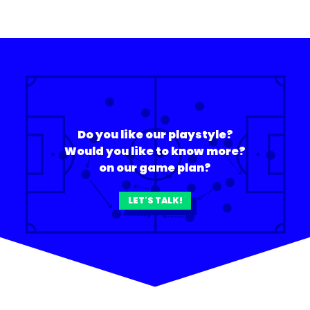
Do you like our playstyle?
Would you like to know more?
on our game plan?
LET'S TALK!