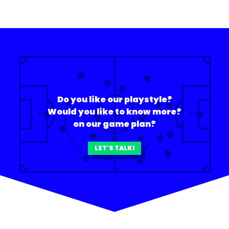
Do you like our playstyle?
Would you like to know more?
on our game plan?
LET'S TALK!